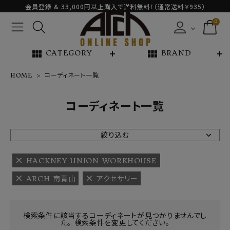
会員登録 & 33,000円以上購入で送料無料！（通常送料￥935）
0
view_module
view_module
CATEGORY
BRAND
HOME
コーディネート一覧
NEW ARRIVAL
コーディネート一覧
ARCH EXCLUSIVE
絞り込む
BRAND
HACKNEY UNION WORKHOUSE
ARCH 南青山
アクセサリー
CATEGORY
CONTENTS
検索条件に該当するコーディネートが見つかりませんでし
た。 検索条件を変更してください。