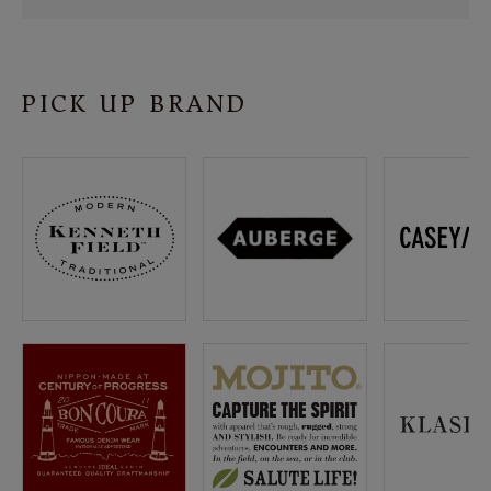
SHOP
INFORMATION
PICK UP BRAND
ご利用ガイド
プライバシーポリシー
特定商取引法について
お問い合わせ
OFFICIAL WEB SITE
ACCOUNT MENU
ようこそ ゲスト 様
meeting_room
person
ログイン
会員登録