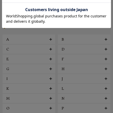
帽子
アクセサリー
ファッション雑貨
ヴィンテージ
BRAND
A
B
C
D
E
F
G
H
I
J
K
L
M
N
O
P