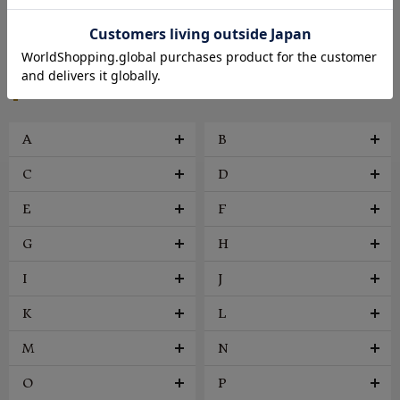
帽子
アクセサリー
ファッション雑貨
ヴィンテージ
BRAND
A
B
C
D
E
F
G
H
I
J
K
L
M
N
O
P