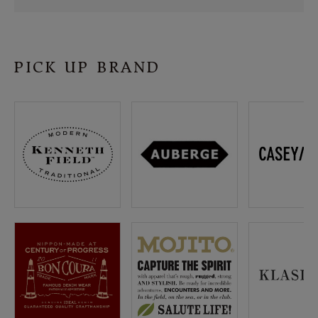
SHOP
INFORMATION
PICK UP BRAND
ご利用ガイド
プライバシーポリシー
特定商取引法について
お問い合わせ
OFFICIAL WEB SITE
ACCOUNT MENU
ようこそ ゲスト 様
meeting_room
person
ログイン
会員登録