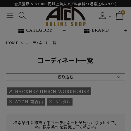
会員登録 & 33,000円以上購入で送料無料！（通常送料￥935）
0
view_module
view_module
CATEGORY
BRAND
HOME
コーディネート一覧
NEW ARRIVAL
コーディネート一覧
ARCH EXCLUSIVE
絞り込む
BRAND
HACKNEY UNION WORKHOUSE
ARCH 南青山
サンダル
CATEGORY
CONTENTS
検索条件に該当するコーディネートが見つかりませんでし
た。 検索条件を変更してください。