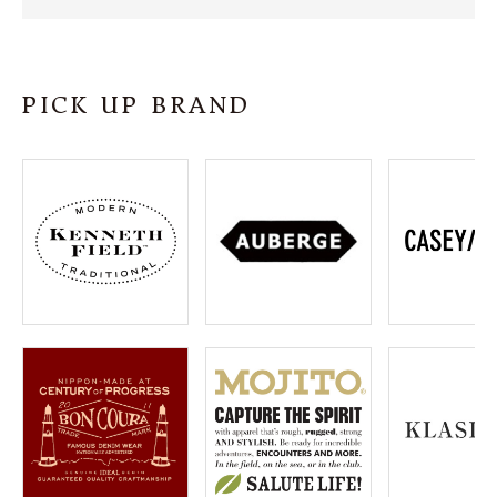
SHOP
INFORMATION
PICK UP BRAND
ご利用ガイド
プライバシーポリシー
特定商取引法について
お問い合わせ
OFFICIAL WEB SITE
ACCOUNT MENU
ようこそ ゲスト 様
meeting_room
person
ログイン
会員登録