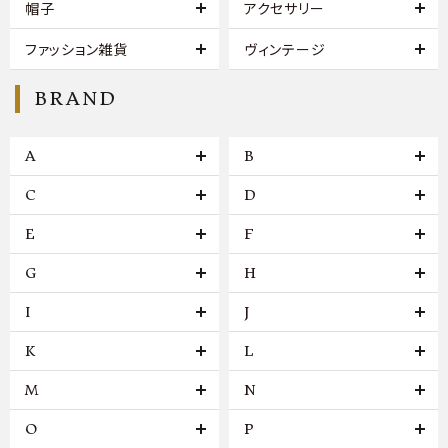
帽子
アクセサリー
ファッション雑貨
ヴィンテージ
BRAND
A
B
C
D
E
F
G
H
I
J
K
L
M
N
O
P