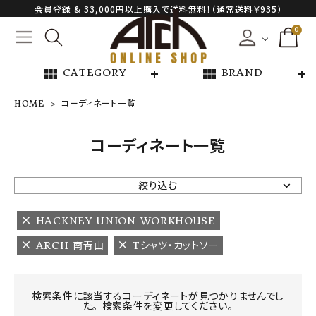
会員登録 & 33,000円以上購入で送料無料！（通常送料￥935）
0
view_module
view_module
CATEGORY
BRAND
HOME
コーディネート一覧
NEW ARRIVAL
コーディネート一覧
ARCH EXCLUSIVE
絞り込む
BRAND
HACKNEY UNION WORKHOUSE
ARCH 南青山
Tシャツ・カットソー
CATEGORY
CONTENTS
検索条件に該当するコーディネートが見つかりませんでし
た。 検索条件を変更してください。