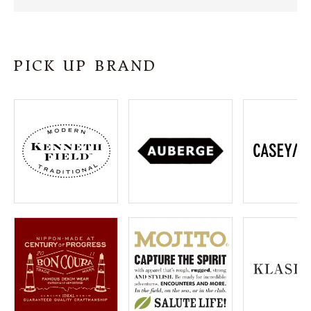
SHOP
INFORMATION
PICK UP BRAND
ご利用ガイド
プライバシーポリシー
特定商取引法について
お問い合わせ
OFFICIAL WEB SITE
ACCOUNT MENU
ようこそ ゲスト 様
meeting_room
person
ログイン
会員登録