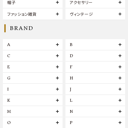
帽子
アクセサリー
ファッション雑貨
ヴィンテージ
BRAND
A
B
C
D
E
F
G
H
I
J
K
L
M
N
O
P