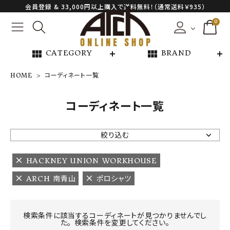
会員登録 & 33,000円以上購入で送料無料！（通常送料￥935）
0
view_module
view_module
CATEGORY
BRAND
HOME
コーディネート一覧
NEW ARRIVAL
コーディネート一覧
ARCH EXCLUSIVE
絞り込む
BRAND
HACKNEY UNION WORKHOUSE
ARCH 南青山
ポロシャツ
CATEGORY
CONTENTS
検索条件に該当するコーディネートが見つかりませんでし
た。 検索条件を変更してください。