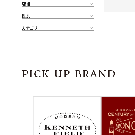
店舗
CONTENTS
ア
性別
SHOP
カテゴリ
INFORMATION
アナ
ご利用ガイド
プライバシーポリシー
PICK UP BRAND
特定商取引法について
お問い合わせ
OFFICIAL WEB SITE
ACCOUNT MENU
ようこそ ゲスト 様
meeting_room
person
ログイン
会員登録