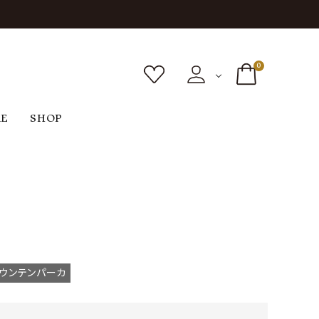
0
RE
SHOP
ボトムス
シューズ
バッグ
F
G
H
I
ヴィンテージ
O
P
R
S
ウンテンパーカ