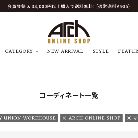
会員登録 & 33,000円以上購入で送料無料！（通常送料￥935）
CATEGORY
NEW ARRIVAL
STYLE
FEATU
アウター
ジャケット
トップス
B
C
D
E
帽子
アクセサリー
ファッション雑貨
K
L
M
N
コーディネート一覧
U
W
etc
Y UNION WORKHOUSE
ARCH ONLINE SHOP
マ