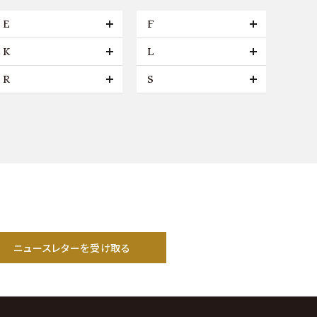
E
F
K
L
R
S
ニュースレターを受け取る