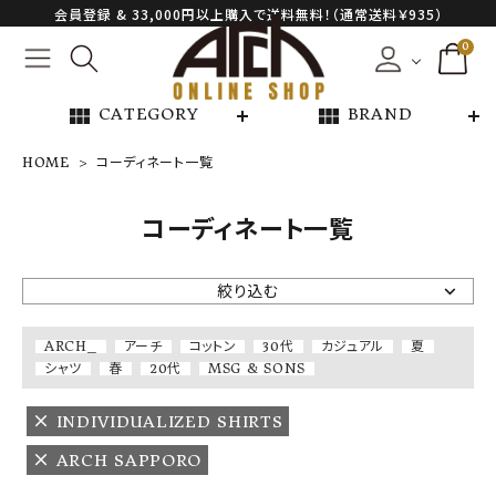
会員登録 & 33,000円以上購入で送料無料！（通常送料￥935）
0
view_module
view_module
CATEGORY
BRAND
HOME
コーディネート一覧
NEW ARRIVAL
コーディネート一覧
ARCH EXCLUSIVE
絞り込む
BRAND
ARCH_
アーチ
コットン
30代
カジュアル
夏
シャツ
春
20代
MSG & SONS
CATEGORY
INDIVIDUALIZED SHIRTS
CONTENTS
ARCH SAPPORO