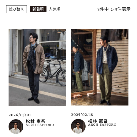
SHOP
3
件中
1
-
3
件表示
並び替え
新着順
人気順
INFORMATION
ご利用ガイド
プライバシーポリシー
特定商取引法について
お問い合わせ
OFFICIAL WEB SITE
ACCOUNT MENU
ようこそ ゲスト 様
2025/02/18
2026/05/01
meeting_room
person
ログイン
会員登録
松林 憲吾
松林 憲吾
ARCH SAPPORO
ARCH SAPPORO