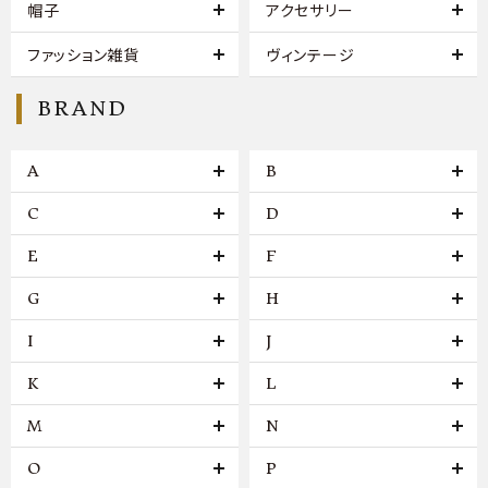
帽子
アクセサリー
ファッション雑貨
ヴィンテージ
BRAND
A
B
C
D
E
F
G
H
I
J
K
L
M
N
O
P