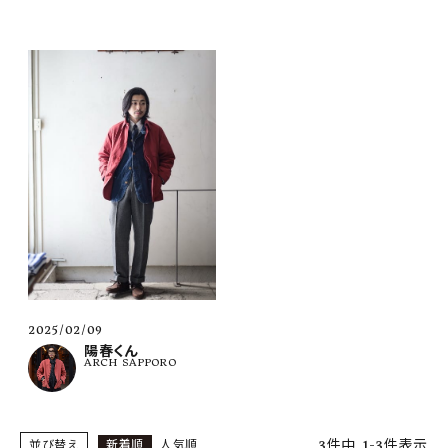
2025/02/09
陽春くん
ARCH SAPPORO
3
件中
1
-
3
件表示
並び替え
新着順
人気順