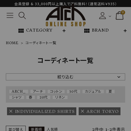
会員登録 & 33,000円以上購入で送料無料！（通常送料￥935）
0
view_module
view_module
CATEGORY
BRAND
HOME
コーディネート一覧
NEW ARRIVAL
コーディネート一覧
ARCH EXCLUSIVE
絞り込む
BRAND
ARCH_
アーチ
コットン
30代
カジュアル
夏
シャツ
春
20代
リネン
CATEGORY
INDIVIDUALIZED SHIRTS
ARCH TOKYO
CONTENTS
2
件中
1
-
2
件表示
並び替え
新着順
人気順