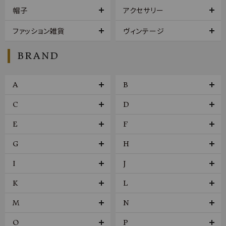
帽子
アクセサリー
ファッション雑貨
ヴィンテージ
BRAND
A
B
C
D
E
F
G
H
I
J
K
L
M
N
O
P