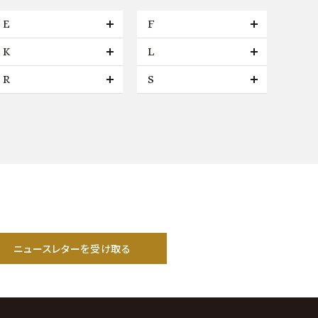
E
F
K
L
R
S
ニュースレターを受け取る