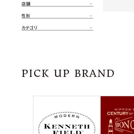
店舗
CONTENTS
ア
性別
SHOP
カテゴリ
INFORMATION
アナ
ご利用ガイド
プライバシーポリシー
PICK UP BRAND
特定商取引法について
お問い合わせ
OFFICIAL WEB SITE
ACCOUNT MENU
ようこそ ゲスト 様
meeting_room
person
ログイン
会員登録