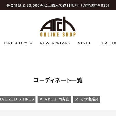
会員登録 & 33,000円以上購入で送料無料！（通常送料￥935）
CATEGORY
NEW ARRIVAL
STYLE
FEATU
アウター
ジャケット
トップス
B
C
D
E
帽子
アクセサリー
ファッション雑貨
K
L
M
N
コーディネート一覧
U
W
etc
UALIZED SHIRTS
ARCH 南青山
その他雑貨