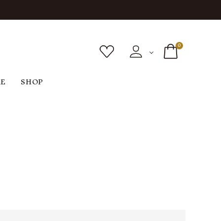
0
RE
SHOP
ボトムス
シューズ
バッグ
F
G
H
I
ヴィンテージ
O
P
R
S