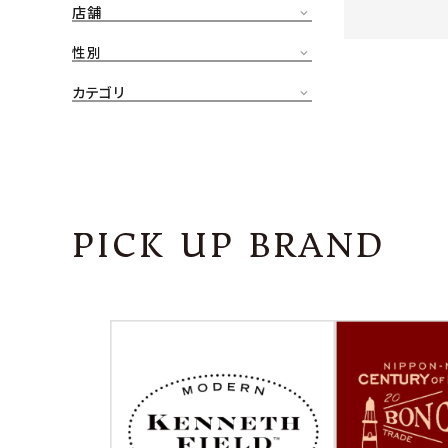
店舗
CONTENTS
ア
性別
SHOP
カテゴリ
INFORMATION
アナ
ご利用ガイド
プライバシーポリシー
PICK UP BRAND
特定商取引法について
お問い合わせ
OFFICIAL WEB SITE
ACCOUNT MENU
ようこそ ゲスト 様
meeting_room
person
ログイン
会員登録