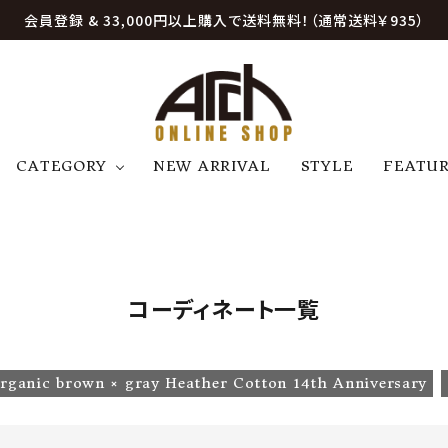
会員登録 & 33,000円以上購入で送料無料！（通常送料￥935）
CATEGORY
NEW ARRIVAL
STYLE
FEATU
アウター
ジャケット
トップス
B
C
D
E
帽子
アクセサリー
ファッション雑貨
K
L
M
N
コーディネート一覧
U
W
etc
rganic brown × gray Heather Cotton 14th Anniversary