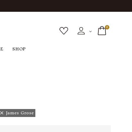
0
RE
SHOP
ボトムス
シューズ
バッグ
F
G
H
I
ヴィンテージ
O
P
R
S
James Grose