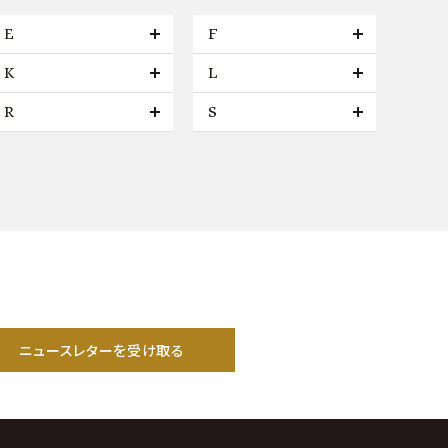
E
F
K
L
R
S
ニュースレターを受け取る