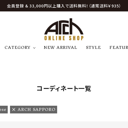
会員登録 & 33,000円以上購入で送料無料！（通常送料￥935）
CATEGORY
NEW ARRIVAL
STYLE
FEATU
アウター
ジャケット
トップス
B
C
D
E
帽子
アクセサリー
ファッション雑貨
K
L
M
N
コーディネート一覧
U
W
etc
ose
ARCH SAPPORO