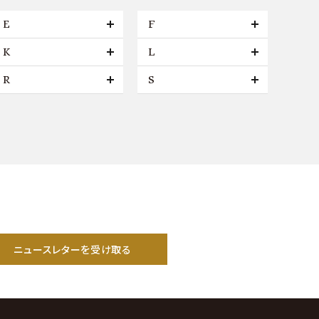
E
F
K
L
R
S
ニュースレターを受け取る