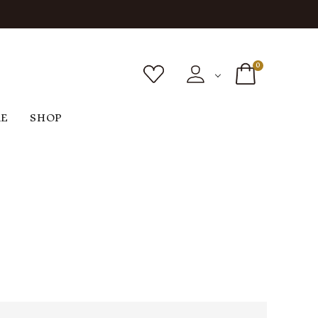
0
RE
SHOP
ボトムス
シューズ
バッグ
F
G
H
I
ヴィンテージ
O
P
R
S