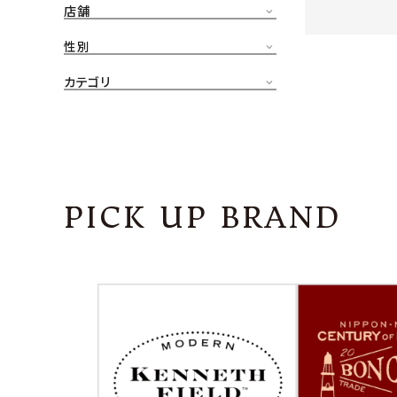
店舗
CONTENTS
ア
性別
SHOP
カテゴリ
INFORMATION
アナ
ご利用ガイド
プライバシーポリシー
PICK UP BRAND
特定商取引法について
お問い合わせ
OFFICIAL WEB SITE
ACCOUNT MENU
ようこそ ゲスト 様
meeting_room
person
ログイン
会員登録