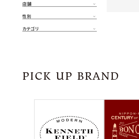
店舗
CONTENTS
ア
性別
SHOP
カテゴリ
INFORMATION
アナ
ご利用ガイド
プライバシーポリシー
PICK UP BRAND
特定商取引法について
お問い合わせ
OFFICIAL WEB SITE
ACCOUNT MENU
ようこそ ゲスト 様
meeting_room
person
ログイン
会員登録