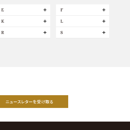
E
F
K
L
R
S
ニュースレターを受け取る