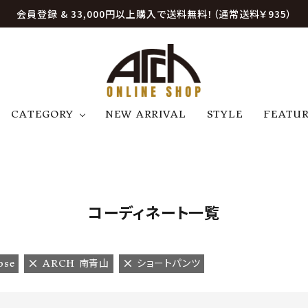
会員登録 & 33,000円以上購入で送料無料！（通常送料￥935）
CATEGORY
NEW ARRIVAL
STYLE
FEATU
アウター
ジャケット
トップス
B
C
D
E
帽子
アクセサリー
ファッション雑貨
K
L
M
N
コーディネート一覧
U
W
etc
ose
ARCH 南青山
ショートパンツ