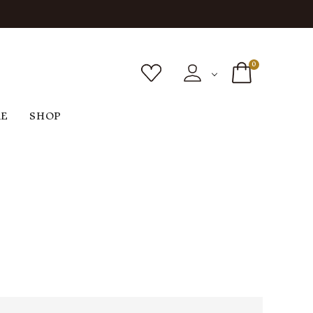
0
RE
SHOP
ボトムス
シューズ
バッグ
F
G
H
I
ヴィンテージ
O
P
R
S