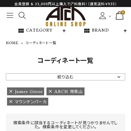
会員登録 & 33,000円以上購入で送料無料！（通常送料￥935）
0
view_module
view_module
CATEGORY
BRAND
HOME
コーディネート一覧
NEW ARRIVAL
コーディネート一覧
ARCH EXCLUSIVE
絞り込む
BRAND
James Grose
ARCH 南青山
マウンテンパーカ
CATEGORY
CONTENTS
検索条件に該当するコーディネートが見つかりませんでし
た。 検索条件を変更してください。