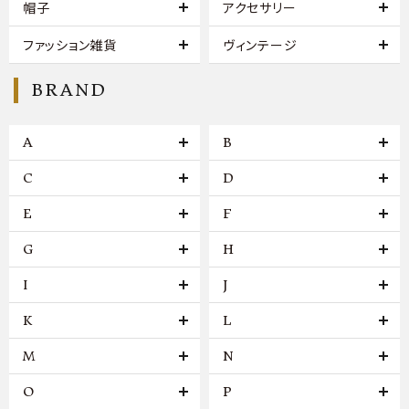
帽子
アクセサリー
ファッション雑貨
ヴィンテージ
BRAND
A
B
C
D
E
F
G
H
I
J
K
L
M
N
O
P