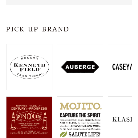
SHOP
INFORMATION
PICK UP BRAND
ご利用ガイド
プライバシーポリシー
特定商取引法について
お問い合わせ
OFFICIAL WEB SITE
ACCOUNT MENU
ようこそ ゲスト 様
meeting_room
person
ログイン
会員登録