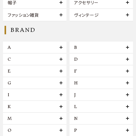
帽子
アクセサリー
ファッション雑貨
ヴィンテージ
BRAND
A
B
C
D
E
F
G
H
I
J
K
L
M
N
O
P