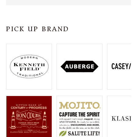
SHOP
INFORMATION
PICK UP BRAND
ご利用ガイド
プライバシーポリシー
特定商取引法について
お問い合わせ
OFFICIAL WEB SITE
ACCOUNT MENU
ようこそ ゲスト 様
meeting_room
person
ログイン
会員登録