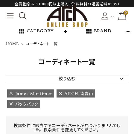
会員登録 & 33,000円以上購入で送料無料！（通常送料￥935）
0
view_module
view_module
CATEGORY
BRAND
HOME
コーディネート一覧
NEW ARRIVAL
コーディネート一覧
ARCH EXCLUSIVE
絞り込む
BRAND
James Mortimer
ARCH 南青山
バックパック
CATEGORY
CONTENTS
検索条件に該当するコーディネートが見つかりませんでし
た。 検索条件を変更してください。