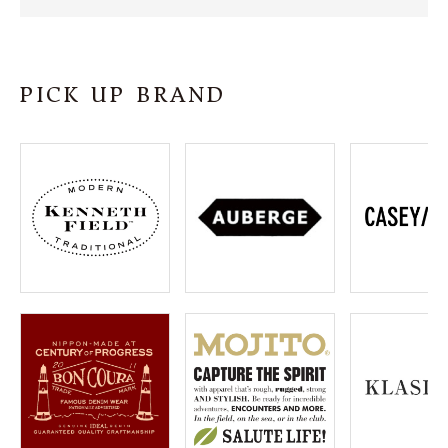
SHOP
INFORMATION
PICK UP BRAND
ご利用ガイド
プライバシーポリシー
特定商取引法について
お問い合わせ
OFFICIAL WEB SITE
ACCOUNT MENU
ようこそ ゲスト 様
meeting_room
person
ログイン
会員登録