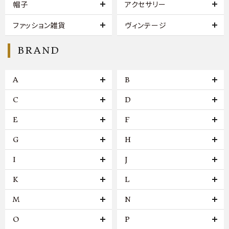
帽子
アクセサリー
ファッション雑貨
ヴィンテージ
BRAND
A
B
C
D
E
F
G
H
I
J
K
L
M
N
O
P