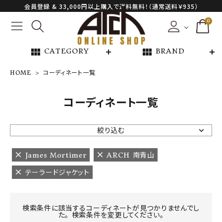
会員登録 & 33,000円以上購入で送料無料！（通常送料￥935）
0
view_module
view_module
CATEGORY
BRAND
HOME
コーディネート一覧
NEW ARRIVAL
コーディネート一覧
ARCH EXCLUSIVE
絞り込む
BRAND
James Mortimer
ARCH 南青山
テーラードジャケット
CATEGORY
CONTENTS
検索条件に該当するコーディネートが見つかりませんでし
た。 検索条件を変更してください。