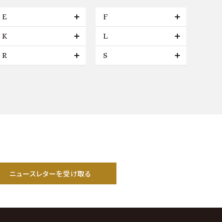
E
F
K
L
R
S
ニュースレターを受け取る