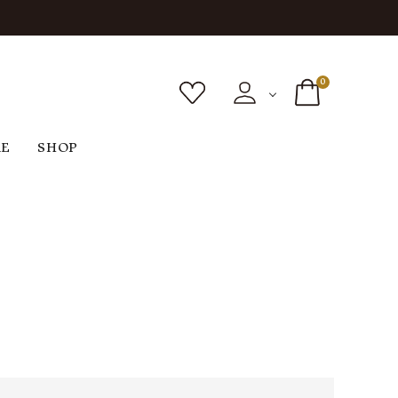
0
RE
SHOP
ボトムス
シューズ
バッグ
F
G
H
I
ヴィンテージ
O
P
R
S