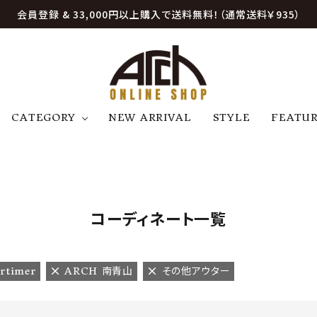
会員登録 & 33,000円以上購入で送料無料！（通常送料￥935）
CATEGORY
NEW ARRIVAL
STYLE
FEATU
アウター
ジャケット
トップス
B
C
D
E
帽子
アクセサリー
ファッション雑貨
K
L
M
N
コーディネート一覧
U
W
etc
rtimer
ARCH 南青山
その他アウター