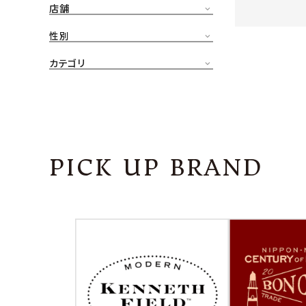
店舗
CONTENTS
ア
性別
SHOP
カテゴリ
INFORMATION
アナ
ご利用ガイド
プライバシーポリシー
PICK UP BRAND
特定商取引法について
お問い合わせ
OFFICIAL WEB SITE
ACCOUNT MENU
ようこそ ゲスト 様
meeting_room
person
ログイン
会員登録