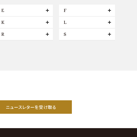
E
F
K
L
R
S
ニュースレターを受け取る