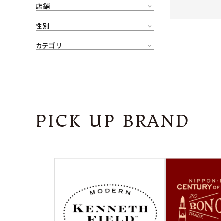
店舗
CONTENTS
ア
性別
SHOP
カテゴリ
INFORMATION
アナ
ご利用ガイド
プライバシーポリシー
PICK UP BRAND
特定商取引法について
お問い合わせ
OFFICIAL WEB SITE
ACCOUNT MENU
ようこそ ゲスト 様
meeting_room
person
ログイン
会員登録