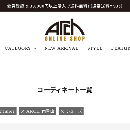
会員登録 & 33,000円以上購入で送料無料！（通常送料￥935）
CATEGORY
NEW ARRIVAL
STYLE
FEATU
アウター
ジャケット
トップス
B
C
D
E
帽子
アクセサリー
ファッション雑貨
K
L
M
N
コーディネート一覧
U
W
etc
rtimer
ARCH 南青山
シューズ