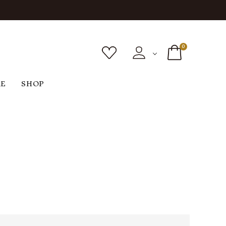
0
RE
SHOP
ボトムス
シューズ
バッグ
F
G
H
I
ヴィンテージ
O
P
R
S