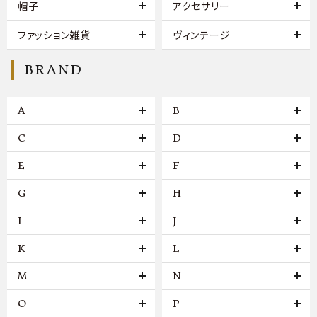
帽子
アクセサリー
ファッション雑貨
ヴィンテージ
BRAND
A
B
C
D
E
F
G
H
I
J
K
L
M
N
O
P