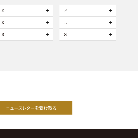
E
F
K
L
R
S
ニュースレターを受け取る