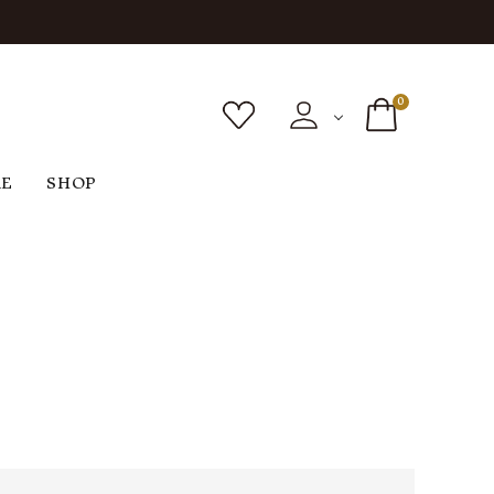
0
RE
SHOP
ボトムス
シューズ
バッグ
F
G
H
I
ヴィンテージ
O
P
R
S