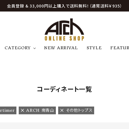
会員登録 & 33,000円以上購入で送料無料！（通常送料￥935）
CATEGORY
NEW ARRIVAL
STYLE
FEATU
アウター
ジャケット
トップス
B
C
D
E
帽子
アクセサリー
ファッション雑貨
K
L
M
N
コーディネート一覧
U
W
etc
rtimer
ARCH 南青山
その他トップス