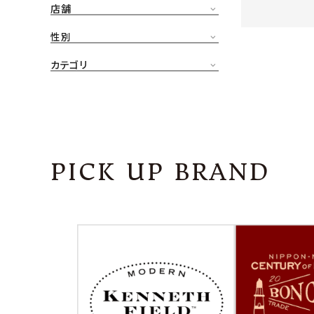
店舗
CONTENTS
ア
性別
SHOP
カテゴリ
INFORMATION
アナ
ご利用ガイド
プライバシーポリシー
PICK UP BRAND
特定商取引法について
お問い合わせ
OFFICIAL WEB SITE
ACCOUNT MENU
ようこそ ゲスト 様
meeting_room
person
ログイン
会員登録