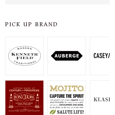
SHOP
INFORMATION
PICK UP BRAND
ご利用ガイド
プライバシーポリシー
特定商取引法について
お問い合わせ
OFFICIAL WEB SITE
ACCOUNT MENU
ようこそ ゲスト 様
meeting_room
person
ログイン
会員登録