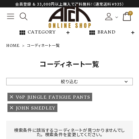
会員登録 & 33,000円以上購入で送料無料！（通常送料￥935）
0
view_module
view_module
CATEGORY
BRAND
HOME
コーディネート一覧
NEW ARRIVAL
コーディネート一覧
ARCH EXCLUSIVE
絞り込む
BRAND
V6P JUNGLE FATIGUE PANTS
JOHN SMEDLEY
CATEGORY
CONTENTS
検索条件に該当するコーディネートが見つかりませんでし
た。 検索条件を変更してください。