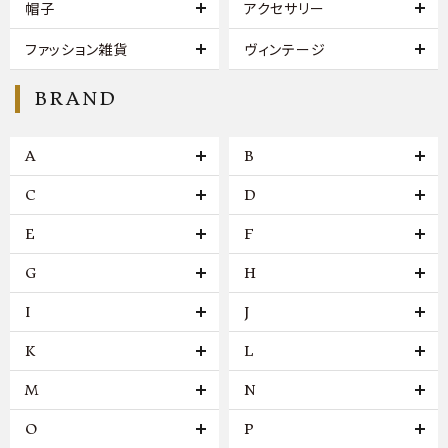
帽子
アクセサリー
ファッション雑貨
ヴィンテージ
BRAND
A
B
C
D
E
F
G
H
I
J
K
L
M
N
O
P