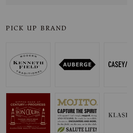
SHOP
INFORMATION
PICK UP BRAND
ご利用ガイド
プライバシーポリシー
特定商取引法について
お問い合わせ
OFFICIAL WEB SITE
ACCOUNT MENU
ようこそ ゲスト 様
meeting_room
person
ログイン
会員登録