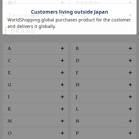
帽子
アクセサリー
ファッション雑貨
ヴィンテージ
BRAND
A
B
C
D
E
F
G
H
I
J
K
L
M
N
O
P