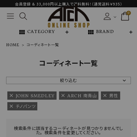
会員登録 & 33,000円以上購入で送料無料！（通常送料￥935）
0
view_module
view_module
CATEGORY
BRAND
HOME
コーディネート一覧
NEW ARRIVAL
コーディネート一覧
ARCH EXCLUSIVE
絞り込む
BRAND
JOHN SMEDLEY
ARCH 南青山
男性
チノパンツ
CATEGORY
CONTENTS
検索条件に該当するコーディネートが見つかりませんでし
た。 検索条件を変更してください。