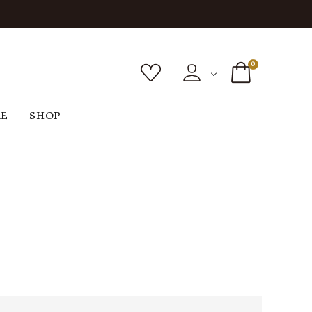
0
RE
SHOP
ボトムス
シューズ
バッグ
F
G
H
I
ヴィンテージ
O
P
R
S