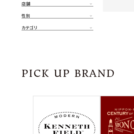
店舗
CONTENTS
ア
性別
SHOP
カテゴリ
INFORMATION
アナ
ご利用ガイド
プライバシーポリシー
PICK UP BRAND
特定商取引法について
お問い合わせ
OFFICIAL WEB SITE
ACCOUNT MENU
ようこそ ゲスト 様
meeting_room
person
ログイン
会員登録