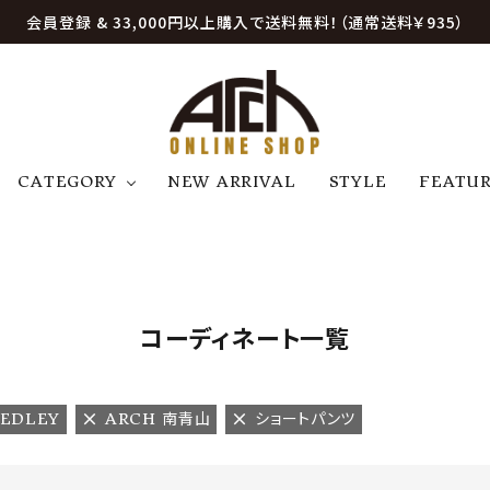
会員登録 & 33,000円以上購入で送料無料！（通常送料￥935）
CATEGORY
NEW ARRIVAL
STYLE
FEATU
アウター
ジャケット
トップス
B
C
D
E
帽子
アクセサリー
ファッション雑貨
K
L
M
N
コーディネート一覧
U
W
etc
MEDLEY
ARCH 南青山
ショートパンツ