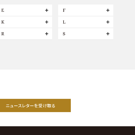
E
F
K
L
R
S
ニュースレターを受け取る