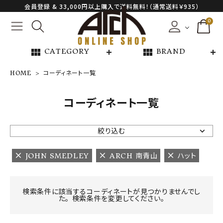
会員登録 & 33,000円以上購入で送料無料！（通常送料￥935）
0
view_module
view_module
CATEGORY
BRAND
HOME
コーディネート一覧
NEW ARRIVAL
コーディネート一覧
ARCH EXCLUSIVE
絞り込む
BRAND
JOHN SMEDLEY
ARCH 南青山
ハット
CATEGORY
検索条件に該当するコーディネートが見つかりませんでし
た。 検索条件を変更してください。
CONTENTS