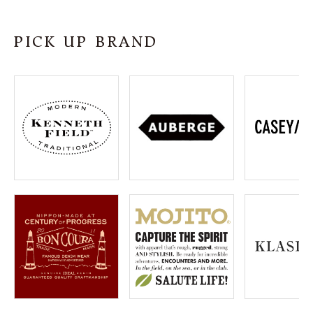
SHOP
PICK UP BRAND
INFORMATION
ご利用ガイド
プライバシーポリシー
特定商取引法について
お問い合わせ
OFFICIAL WEB SITE
ACCOUNT MENU
ようこそ ゲスト 様
meeting_room
person
ログイン
会員登録