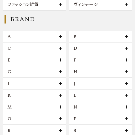
ファッション雑貨
ヴィンテージ
BRAND
A
B
C
D
E
F
G
H
I
J
K
L
M
N
O
P
R
S