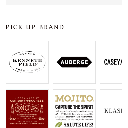
SHOP
INFORMATION
PICK UP BRAND
ご利用ガイド
プライバシーポリシー
特定商取引法について
お問い合わせ
OFFICIAL WEB SITE
ACCOUNT MENU
ようこそ ゲスト 様
meeting_room
person
ログイン
会員登録