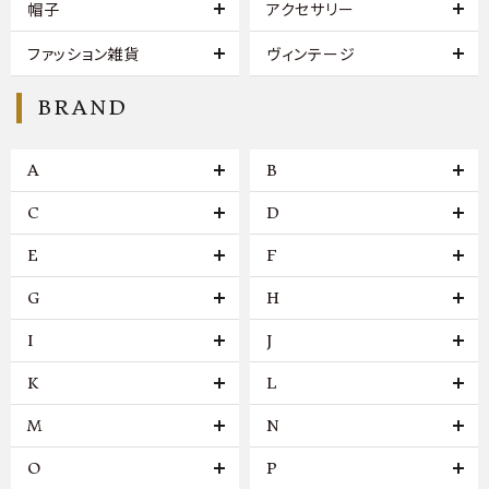
帽子
アクセサリー
ファッション雑貨
ヴィンテージ
BRAND
A
B
C
D
E
F
G
H
I
J
K
L
M
N
O
P