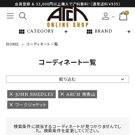
会員登録 & 33,000円以上購入で送料無料！（通常送料￥935）
0
view_module
view_module
CATEGORY
BRAND
HOME
コーディネート一覧
NEW ARRIVAL
コーディネート一覧
ARCH EXCLUSIVE
絞り込む
BRAND
JOHN SMEDLEY
ARCH 南青山
ワークジャケット
CATEGORY
CONTENTS
検索条件に該当するコーディネートが見つかりませんでし
た。 検索条件を変更してください。