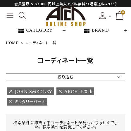
会員登録 & 33,000円以上購入で送料無料！（通常送料￥935）
0
view_module
view_module
CATEGORY
BRAND
HOME
コーディネート一覧
NEW ARRIVAL
コーディネート一覧
ARCH EXCLUSIVE
絞り込む
BRAND
JOHN SMEDLEY
ARCH 南青山
ミリタリーパーカ
CATEGORY
CONTENTS
検索条件に該当するコーディネートが見つかりませんでし
た。 検索条件を変更してください。