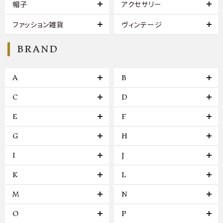
帽子
アクセサリー
ファッション雑貨
ヴィンテージ
BRAND
A
B
C
D
E
F
G
H
I
J
K
L
M
N
O
P