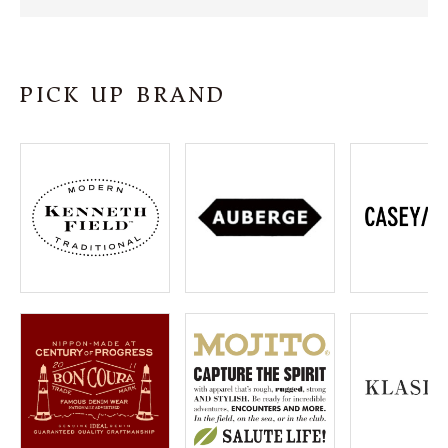
SHOP
INFORMATION
PICK UP BRAND
ご利用ガイド
プライバシーポリシー
特定商取引法について
お問い合わせ
OFFICIAL WEB SITE
ACCOUNT MENU
ようこそ ゲスト 様
meeting_room
person
ログイン
会員登録