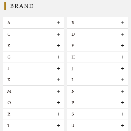
BRAND
A
B
C
D
E
F
G
H
I
J
K
L
M
N
O
P
R
S
T
U