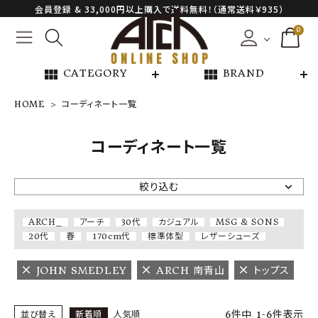
会員登録 & 33,000円以上購入で送料無料！（通常送料￥935）
0
view_module
view_module
CATEGORY
BRAND
HOME
コーディネート一覧
NEW ARRIVAL
コーディネート一覧
ARCH EXCLUSIVE
絞り込む
BRAND
ARCH_
アーチ
30代
カジュアル
MSG & SONS
20代
春
170cm代
標準体型
レザーシューズ
CATEGORY
JOHN SMEDLEY
ARCH 南青山
トップス
CONTENTS
6
件中
1
-
6
件表示
並び替え
新着順
人気順