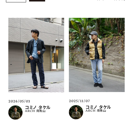
SHOP
INFORMATION
ご利用ガイド
プライバシーポリシー
特定商取引法について
お問い合わせ
OFFICIAL WEB SITE
ACCOUNT MENU
ようこそ ゲスト 様
2025/11/07
2026/05/03
コミノ タケル
コミノ タケル
ARCH 南青山
ARCH 南青山
meeting_room
person
ログイン
会員登録