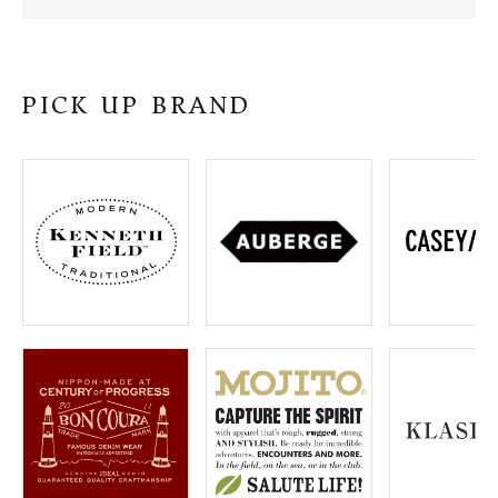
SHOP
INFORMATION
PICK UP BRAND
ご利用ガイド
プライバシーポリシー
特定商取引法について
お問い合わせ
OFFICIAL WEB SITE
ACCOUNT MENU
ようこそ ゲスト 様
meeting_room
person
ログイン
会員登録