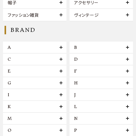
帽子
アクセサリー
ファッション雑貨
ヴィンテージ
BRAND
A
B
C
D
E
F
G
H
I
J
K
L
M
N
O
P