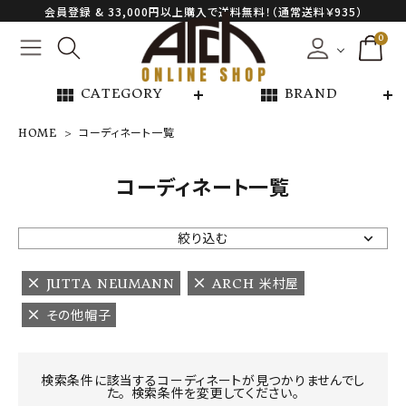
会員登録 & 33,000円以上購入で送料無料！（通常送料￥935）
0
view_module
view_module
CATEGORY
BRAND
HOME
コーディネート一覧
NEW ARRIVAL
コーディネート一覧
ARCH EXCLUSIVE
絞り込む
BRAND
JUTTA NEUMANN
ARCH 米村屋
その他帽子
CATEGORY
CONTENTS
検索条件に該当するコーディネートが見つかりませんでし
た。 検索条件を変更してください。