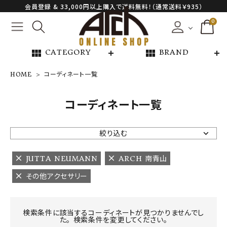
会員登録 & 33,000円以上購入で送料無料！（通常送料￥935）
0
view_module
view_module
CATEGORY
BRAND
HOME
コーディネート一覧
NEW ARRIVAL
コーディネート一覧
ARCH EXCLUSIVE
絞り込む
BRAND
JUTTA NEUMANN
ARCH 南青山
その他アクセサリー
CATEGORY
CONTENTS
検索条件に該当するコーディネートが見つかりませんでし
た。 検索条件を変更してください。