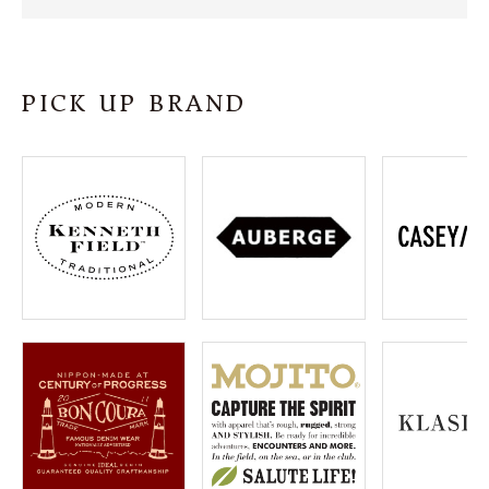
SHOP
INFORMATION
PICK UP BRAND
ご利用ガイド
プライバシーポリシー
特定商取引法について
お問い合わせ
OFFICIAL WEB SITE
ACCOUNT MENU
ようこそ ゲスト 様
meeting_room
person
ログイン
会員登録