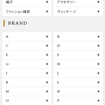
帽子
アクセサリー
ファッション雑貨
ヴィンテージ
BRAND
A
B
C
D
E
F
G
H
I
J
K
L
M
N
O
P