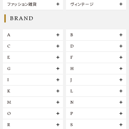
ファッション雑貨
ヴィンテージ
BRAND
A
B
C
D
E
F
G
H
I
J
K
L
M
N
O
P
R
S