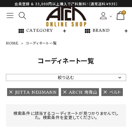
会員登録 & 33,000円以上購入で送料無料！（通常送料￥935）
0
view_module
view_module
CATEGORY
BRAND
HOME
コーディネート一覧
NEW ARRIVAL
コーディネート一覧
ARCH EXCLUSIVE
絞り込む
BRAND
JUTTA NEUMANN
ARCH 南青山
ベルト
CATEGORY
検索条件に該当するコーディネートが見つかりませんでし
た。 検索条件を変更してください。
CONTENTS