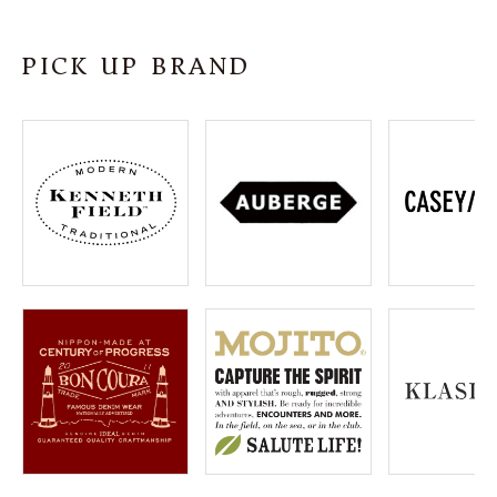
SHOP
PICK UP BRAND
INFORMATION
ご利用ガイド
プライバシーポリシー
特定商取引法について
お問い合わせ
OFFICIAL WEB SITE
ACCOUNT MENU
ようこそ ゲスト 様
meeting_room
person
ログイン
会員登録