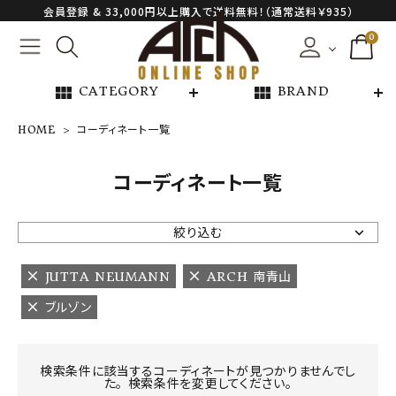
会員登録 & 33,000円以上購入で送料無料！（通常送料￥935）
0
view_module
view_module
CATEGORY
BRAND
HOME
コーディネート一覧
NEW ARRIVAL
コーディネート一覧
ARCH EXCLUSIVE
絞り込む
BRAND
JUTTA NEUMANN
ARCH 南青山
ブルゾン
CATEGORY
CONTENTS
検索条件に該当するコーディネートが見つかりませんでし
た。 検索条件を変更してください。