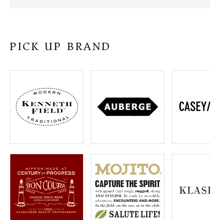
SHOP
INFORMATION
PICK UP BRAND
ご利用ガイド
プライバシーポリシー
特定商取引法について
お問い合わせ
OFFICIAL WEB SITE
ACCOUNT MENU
ようこそ ゲスト 様
meeting_room
person
ログイン
会員登録