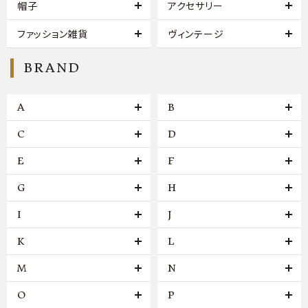
帽子
アクセサリー
ファッション雑貨
ヴィンテージ
BRAND
A
B
C
D
E
F
G
H
I
J
K
L
M
N
O
P