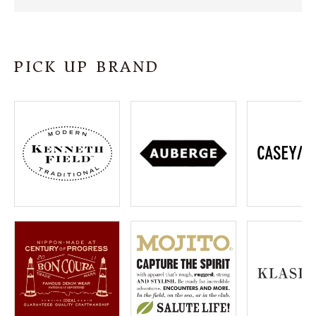
SHOP
INFORMATION
PICK UP BRAND
ご利用ガイド
プライバシーポリシー
特定商取引法について
お問い合わせ
OFFICIAL WEB SITE
ACCOUNT MENU
ようこそ ゲスト 様
meeting_room
person
ログイン
会員登録