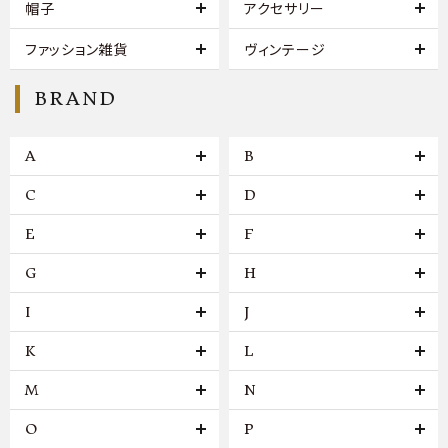
帽子
アクセサリー
ファッション雑貨
ヴィンテージ
BRAND
A
B
C
D
E
F
G
H
I
J
K
L
M
N
O
P