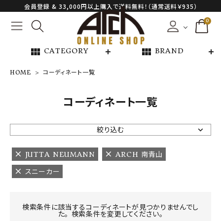
会員登録 & 33,000円以上購入で送料無料！（通常送料￥935）
0
view_module
view_module
CATEGORY
BRAND
HOME
コーディネート一覧
NEW ARRIVAL
コーディネート一覧
ARCH EXCLUSIVE
絞り込む
BRAND
JUTTA NEUMANN
ARCH 南青山
スニーカー
CATEGORY
CONTENTS
検索条件に該当するコーディネートが見つかりませんでし
た。 検索条件を変更してください。