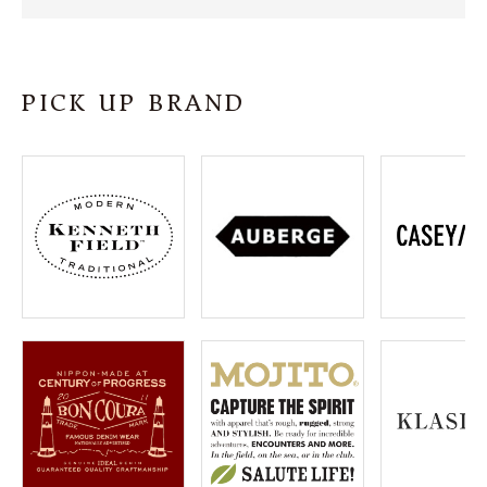
SHOP
INFORMATION
PICK UP BRAND
ご利用ガイド
プライバシーポリシー
特定商取引法について
お問い合わせ
OFFICIAL WEB SITE
ACCOUNT MENU
ようこそ ゲスト 様
meeting_room
person
ログイン
会員登録