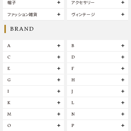
帽子
アクセサリー
ファッション雑貨
ヴィンテージ
BRAND
A
B
C
D
E
F
G
H
I
J
K
L
M
N
O
P