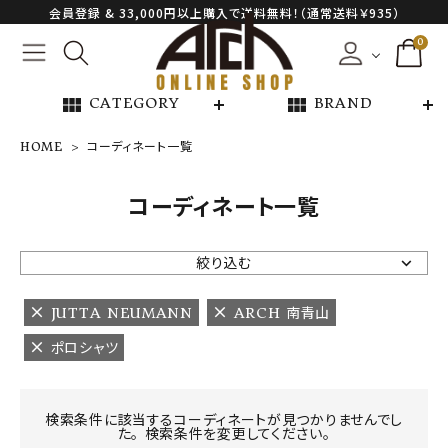
会員登録 & 33,000円以上購入で送料無料！（通常送料￥935）
0
view_module
view_module
CATEGORY
BRAND
HOME
コーディネート一覧
NEW ARRIVAL
コーディネート一覧
ARCH EXCLUSIVE
絞り込む
BRAND
JUTTA NEUMANN
ARCH 南青山
ポロシャツ
CATEGORY
CONTENTS
検索条件に該当するコーディネートが見つかりませんでし
た。 検索条件を変更してください。