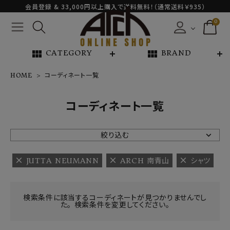
会員登録 & 33,000円以上購入で送料無料！（通常送料￥935）
0
view_module
view_module
CATEGORY
BRAND
HOME
コーディネート一覧
NEW ARRIVAL
コーディネート一覧
ARCH EXCLUSIVE
絞り込む
BRAND
JUTTA NEUMANN
ARCH 南青山
シャツ
CATEGORY
検索条件に該当するコーディネートが見つかりませんでし
た。 検索条件を変更してください。
CONTENTS