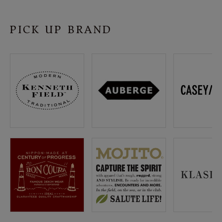
SHOP
PICK UP BRAND
INFORMATION
ご利用ガイド
プライバシーポリシー
特定商取引法について
お問い合わせ
OFFICIAL WEB SITE
ACCOUNT MENU
ようこそ ゲスト 様
meeting_room
person
ログイン
会員登録