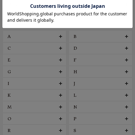
ファッション雑貨
ヴィンテージ
BRAND
A
B
C
D
E
F
G
H
I
J
K
L
M
N
O
P
R
S