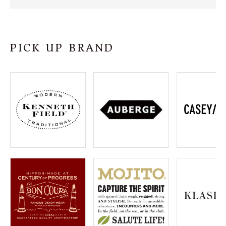
SHOP
INFORMATION
PICK UP BRAND
ご利用ガイド
プライバシーポリシー
特定商取引法について
お問い合わせ
OFFICIAL WEB SITE
ACCOUNT MENU
ようこそ ゲスト 様
meeting_room
person
ログイン
会員登録