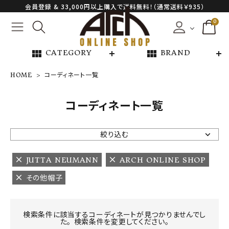
会員登録 & 33,000円以上購入で送料無料！（通常送料￥935）
0
view_module
view_module
CATEGORY
BRAND
HOME
コーディネート一覧
NEW ARRIVAL
コーディネート一覧
ARCH EXCLUSIVE
絞り込む
BRAND
JUTTA NEUMANN
ARCH ONLINE SHOP
その他帽子
CATEGORY
CONTENTS
検索条件に該当するコーディネートが見つかりませんでし
た。 検索条件を変更してください。