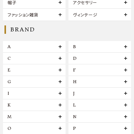
帽子
アクセサリー
ファッション雑貨
ヴィンテージ
BRAND
A
B
C
D
E
F
G
H
I
J
K
L
M
N
O
P