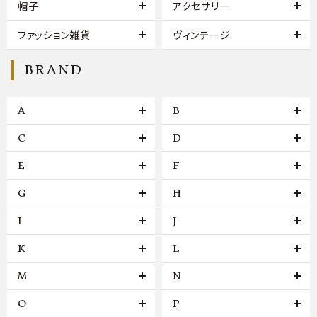
帽子
アクセサリー
ファッション雑貨
ヴィンテージ
BRAND
A
B
C
D
E
F
G
H
I
J
K
L
M
N
O
P