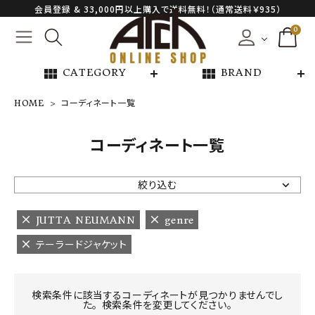
会員登録 & 33,000円以上購入で送料無料！（通常送料￥935）
0
view_module
view_module
CATEGORY
BRAND
HOME
コーディネート一覧
NEW ARRIVAL
コーディネート一覧
ARCH EXCLUSIVE
絞り込む
BRAND
JUTTA NEUMANN
genre
テーラードジャケット
CATEGORY
CONTENTS
検索条件に該当するコーディネートが見つかりませんでし
た。 検索条件を変更してください。