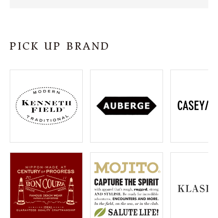
SHOP
INFORMATION
PICK UP BRAND
ご利用ガイド
プライバシーポリシー
特定商取引法について
お問い合わせ
OFFICIAL WEB SITE
ACCOUNT MENU
ようこそ ゲスト 様
meeting_room
person
ログイン
会員登録