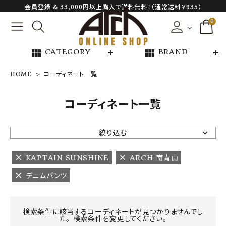
会員登録 & 33,000円以上購入で送料無料！（通常送料￥935）
0
view_module
view_module
CATEGORY
BRAND
HOME
コーディネート一覧
NEW ARRIVAL
コーディネート一覧
ARCH EXCLUSIVE
絞り込む
BRAND
KAPTAIN SUNSHINE
ARCH 南青山
デニムパンツ
CATEGORY
CONTENTS
検索条件に該当するコーディネートが見つかりませんでし
た。 検索条件を変更してください。