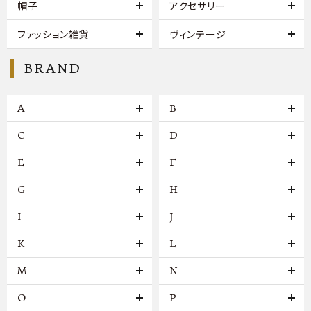
帽子
アクセサリー
ファッション雑貨
ヴィンテージ
BRAND
A
B
C
D
E
F
G
H
I
J
K
L
M
N
O
P