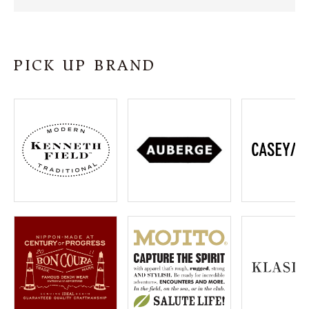
SHOP
INFORMATION
PICK UP BRAND
ご利用ガイド
プライバシーポリシー
特定商取引法について
お問い合わせ
OFFICIAL WEB SITE
ACCOUNT MENU
ようこそ ゲスト 様
meeting_room
person
ログイン
会員登録