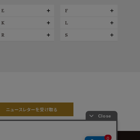
E
F
K
L
R
S
ニュースレターを受け取る