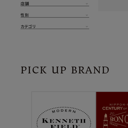
店舗
CONTENTS
ア
性別
SHOP
カテゴリ
INFORMATION
アナ
ご利用ガイド
プライバシーポリシー
PICK UP BRAND
特定商取引法について
お問い合わせ
OFFICIAL WEB SITE
ACCOUNT MENU
ようこそ ゲスト 様
meeting_room
person
ログイン
会員登録