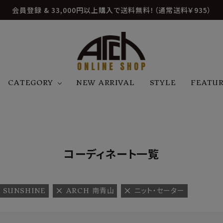
会員登録 & 33,000円以上購入で送料無料！（通常送料￥935）
CATEGORY
NEW ARRIVAL
STYLE
FEATU
アウター
ジャケット
トップス
B
C
D
E
帽子
アクセサリー
ファッション雑貨
K
L
M
N
コーディネート一覧
U
W
etc
 SUNSHINE
ARCH 南青山
ニット・セーター