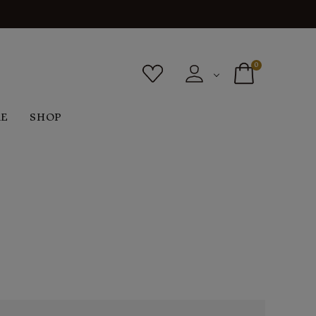
0
RE
SHOP
ボトムス
シューズ
バッグ
F
G
H
I
ヴィンテージ
O
P
R
S