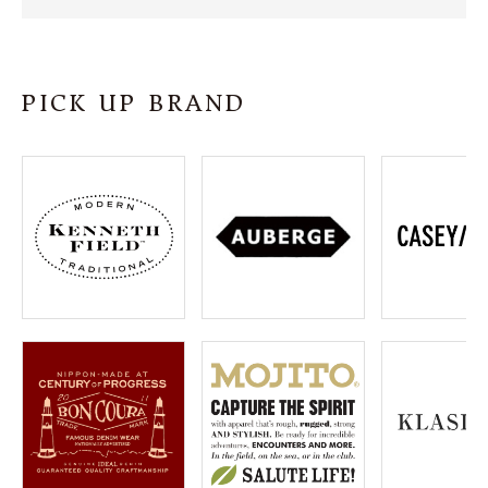
SHOP
INFORMATION
PICK UP BRAND
ご利用ガイド
プライバシーポリシー
特定商取引法について
お問い合わせ
OFFICIAL WEB SITE
ACCOUNT MENU
ようこそ ゲスト 様
meeting_room
person
ログイン
会員登録