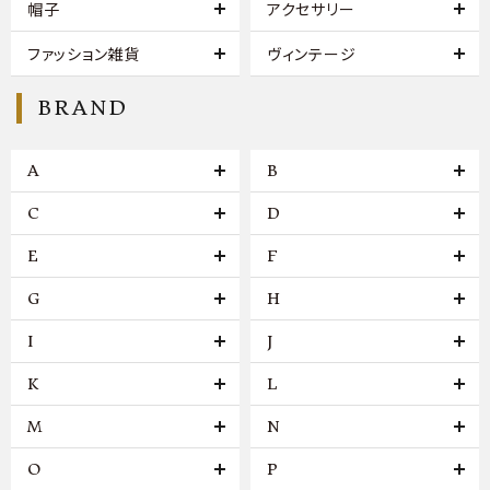
帽子
アクセサリー
ファッション雑貨
ヴィンテージ
BRAND
A
B
C
D
E
F
G
H
I
J
K
L
M
N
O
P