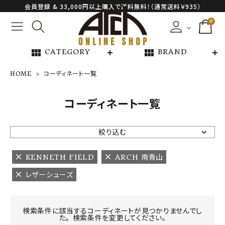
会員登録 & 33,000円以上購入で送料無料！（通常送料￥935）
0
view_module
view_module
CATEGORY
BRAND
HOME
コーディネート一覧
NEW ARRIVAL
コーディネート一覧
ARCH EXCLUSIVE
絞り込む
BRAND
KENNETH FIELD
ARCH 南青山
レザーシューズ
CATEGORY
CONTENTS
検索条件に該当するコーディネートが見つかりませんでし
た。 検索条件を変更してください。