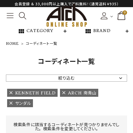
会員登録 & 33,000円以上購入で送料無料！（通常送料￥935）
0
view_module
view_module
CATEGORY
BRAND
HOME
コーディネート一覧
NEW ARRIVAL
コーディネート一覧
ARCH EXCLUSIVE
絞り込む
BRAND
KENNETH FIELD
ARCH 南青山
サンダル
CATEGORY
CONTENTS
検索条件に該当するコーディネートが見つかりませんでし
た。 検索条件を変更してください。