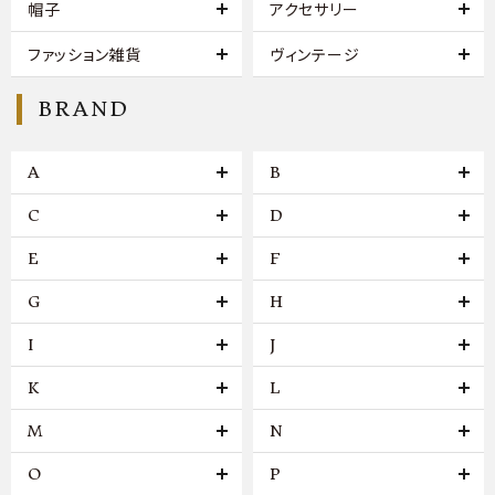
帽子
アクセサリー
ファッション雑貨
ヴィンテージ
BRAND
A
B
C
D
E
F
G
H
I
J
K
L
M
N
O
P