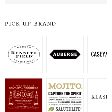
SHOP
INFORMATION
PICK UP BRAND
ご利用ガイド
プライバシーポリシー
特定商取引法について
お問い合わせ
OFFICIAL WEB SITE
ACCOUNT MENU
ようこそ ゲスト 様
meeting_room
person
ログイン
会員登録