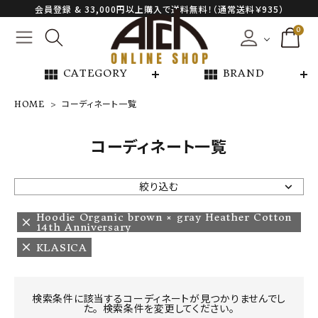
会員登録 & 33,000円以上購入で送料無料！（通常送料￥935）
0
view_module
view_module
CATEGORY
BRAND
HOME
コーディネート一覧
NEW ARRIVAL
コーディネート一覧
ARCH EXCLUSIVE
絞り込む
BRAND
Hoodie Organic brown × gray Heather Cotton
14th Anniversary
KLASICA
CATEGORY
CONTENTS
検索条件に該当するコーディネートが見つかりませんでし
た。 検索条件を変更してください。