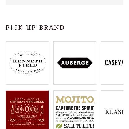
SHOP
INFORMATION
PICK UP BRAND
ご利用ガイド
プライバシーポリシー
特定商取引法について
お問い合わせ
OFFICIAL WEB SITE
ACCOUNT MENU
ようこそ ゲスト 様
meeting_room
person
ログイン
会員登録