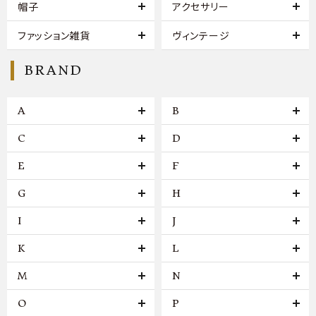
帽子
アクセサリー
ファッション雑貨
ヴィンテージ
BRAND
A
B
C
D
E
F
G
H
I
J
K
L
M
N
O
P