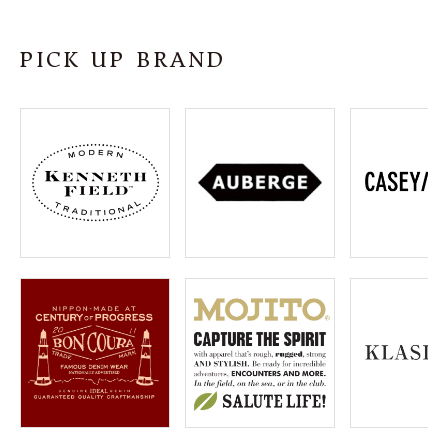
SHOP
PICK UP BRAND
INFORMATION
ご利用ガイド
プライバシーポリシー
特定商取引法について
お問い合わせ
OFFICIAL WEB SITE
ACCOUNT MENU
ようこそ ゲスト 様
meeting_room
person
ログイン
会員登録