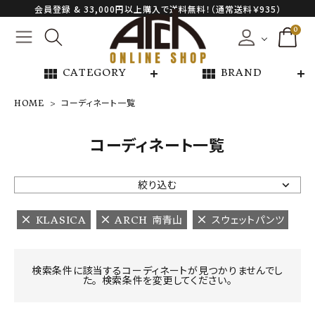
会員登録 & 33,000円以上購入で送料無料！（通常送料￥935）
0
view_module
view_module
CATEGORY
BRAND
HOME
コーディネート一覧
NEW ARRIVAL
コーディネート一覧
ARCH EXCLUSIVE
絞り込む
BRAND
KLASICA
ARCH 南青山
スウェットパンツ
CATEGORY
検索条件に該当するコーディネートが見つかりませんでし
た。 検索条件を変更してください。
CONTENTS