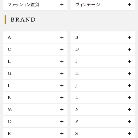
ファッション雑貨
ヴィンテージ
BRAND
A
B
C
D
E
F
G
H
I
J
K
L
M
N
O
P
R
S