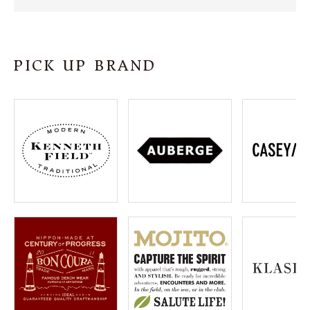
SHOP
INFORMATION
PICK UP BRAND
ご利用ガイド
プライバシーポリシー
特定商取引法について
お問い合わせ
OFFICIAL WEB SITE
ACCOUNT MENU
ようこそ ゲスト 様
meeting_room
person
ログイン
会員登録