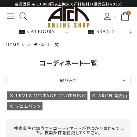
会員登録 & 33,000円以上購入で送料無料！（通常送料￥935）
0
view_module
view_module
CATEGORY
BRAND
HOME
コーディネート一覧
NEW ARRIVAL
コーディネート一覧
ARCH EXCLUSIVE
絞り込む
BRAND
LEVI'S VINTAGE CLOTHING
ARCH 南青山
デニムパンツ
CATEGORY
CONTENTS
検索条件に該当するコーディネートが見つかりませんでし
た。 検索条件を変更してください。