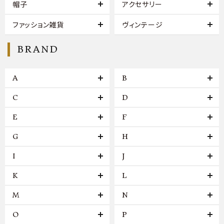
帽子
アクセサリー
ファッション雑貨
ヴィンテージ
BRAND
A
B
C
D
E
F
G
H
I
J
K
L
M
N
O
P