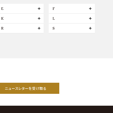
E
F
K
L
R
S
ニュースレターを受け取る