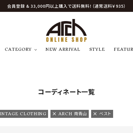
会員登録 & 33,000円以上購入で送料無料！（通常送料￥935）
CATEGORY
NEW ARRIVAL
STYLE
FEATU
アウター
ジャケット
トップス
B
C
D
E
帽子
アクセサリー
ファッション雑貨
K
L
M
N
コーディネート一覧
U
W
etc
VINTAGE CLOTHING
ARCH 南青山
ベスト