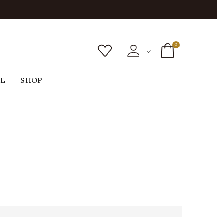
0
RE
SHOP
ボトムス
シューズ
バッグ
F
G
H
I
ヴィンテージ
O
P
R
S