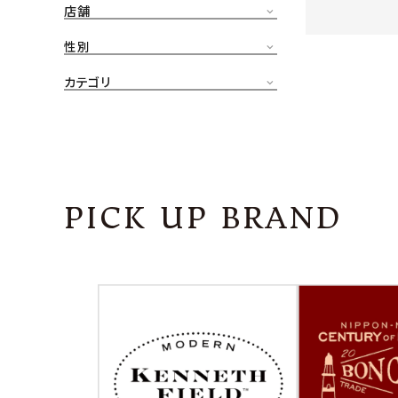
店舗
CONTENTS
ア
性別
SHOP
カテゴリ
INFORMATION
アナ
ご利用ガイド
プライバシーポリシー
PICK UP BRAND
特定商取引法について
お問い合わせ
OFFICIAL WEB SITE
ACCOUNT MENU
ようこそ ゲスト 様
meeting_room
person
ログイン
会員登録