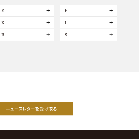
E
F
K
L
R
S
ニュースレターを受け取る