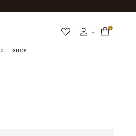
0
RE
SHOP
ボトムス
シューズ
バッグ
F
G
H
I
ヴィンテージ
O
P
R
S