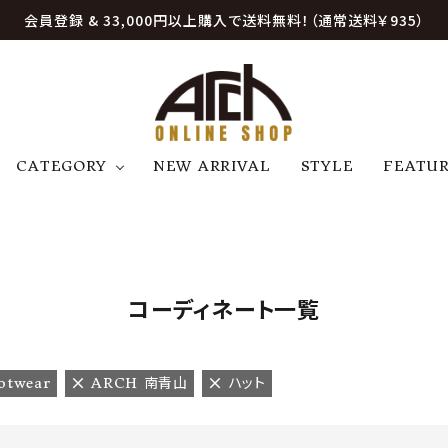
会員登録 & 33,000円以上購入で送料無料！（通常送料￥935）
CATEGORY
NEW ARRIVAL
STYLE
FEATU
アウター
ジャケット
トップス
B
C
D
E
帽子
アクセサリー
ファッション雑貨
K
L
M
N
コーディネート一覧
U
W
etc
otwear
ARCH 南青山
ハット