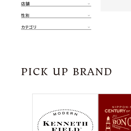
店舗
CONTENTS
ア
性別
SHOP
カテゴリ
INFORMATION
アナ
ご利用ガイド
プライバシーポリシー
PICK UP BRAND
特定商取引法について
お問い合わせ
OFFICIAL WEB SITE
ACCOUNT MENU
ようこそ ゲスト 様
meeting_room
person
ログイン
会員登録