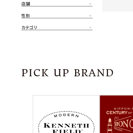
店舗
CONTENTS
ア
性別
SHOP
カテゴリ
INFORMATION
アナ
ご利用ガイド
プライバシーポリシー
PICK UP BRAND
特定商取引法について
お問い合わせ
OFFICIAL WEB SITE
ACCOUNT MENU
ようこそ ゲスト 様
meeting_room
person
ログイン
会員登録