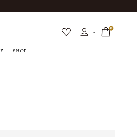
0
RE
SHOP
ボトムス
シューズ
バッグ
F
G
H
I
ヴィンテージ
O
P
R
S