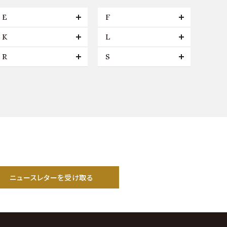
E
F
K
L
R
S
ニュースレターを受け取る