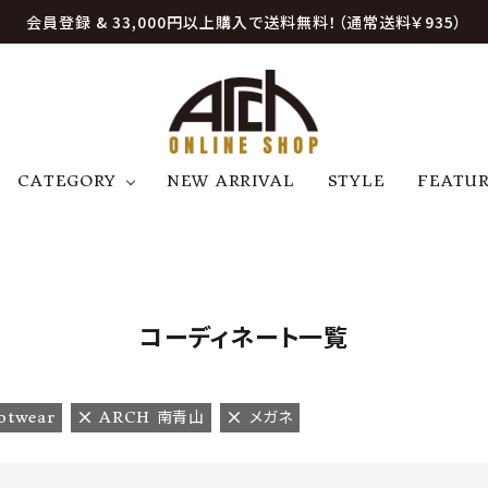
会員登録 & 33,000円以上購入で送料無料！（通常送料￥935）
CATEGORY
NEW ARRIVAL
STYLE
FEATU
アウター
ジャケット
トップス
B
C
D
E
帽子
アクセサリー
ファッション雑貨
K
L
M
N
コーディネート一覧
U
W
etc
otwear
ARCH 南青山
メガネ