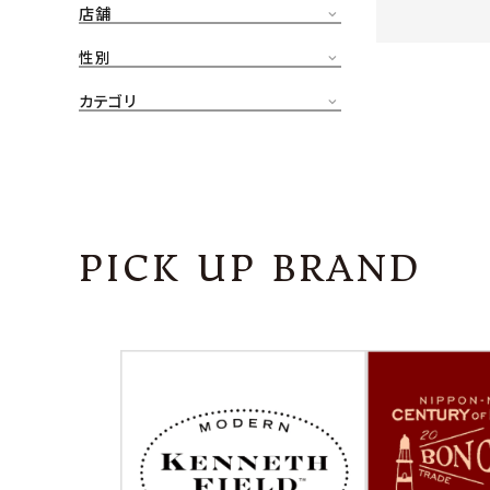
店舗
CONTENTS
ア
性別
SHOP
カテゴリ
INFORMATION
アナ
ご利用ガイド
プライバシーポリシー
PICK UP BRAND
特定商取引法について
お問い合わせ
OFFICIAL WEB SITE
ACCOUNT MENU
ようこそ ゲスト 様
meeting_room
person
ログイン
会員登録