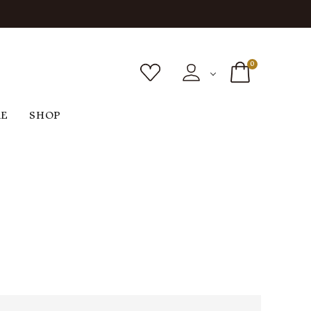
0
RE
SHOP
ボトムス
シューズ
バッグ
F
G
H
I
ヴィンテージ
O
P
R
S