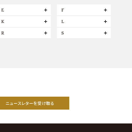
E
F
K
L
R
S
ニュースレターを受け取る