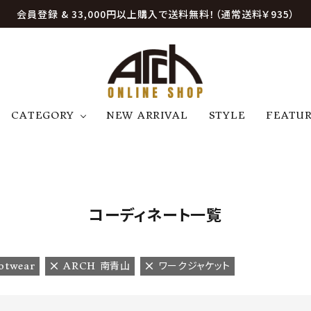
会員登録 & 33,000円以上購入で送料無料！（通常送料￥935）
CATEGORY
NEW ARRIVAL
STYLE
FEATU
アウター
ジャケット
トップス
B
C
D
E
帽子
アクセサリー
ファッション雑貨
K
L
M
N
コーディネート一覧
U
W
etc
otwear
ARCH 南青山
ワークジャケット