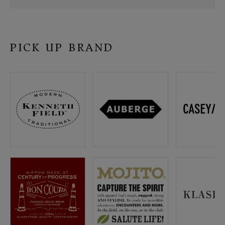
SHOP
INFORMATION
PICK UP BRAND
ご利用ガイド
プライバシーポリシー
特定商取引法について
お問い合わせ
OFFICIAL WEB SITE
ACCOUNT MENU
ようこそ ゲスト 様
meeting_room
person
ログイン
会員登録