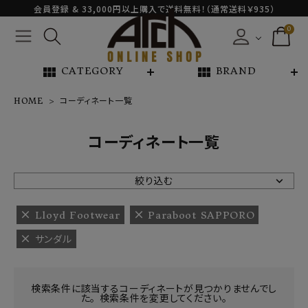
会員登録 & 33,000円以上購入で送料無料！（通常送料￥935）
0
view_module
view_module
CATEGORY
BRAND
HOME
コーディネート一覧
NEW ARRIVAL
コーディネート一覧
ARCH EXCLUSIVE
絞り込む
BRAND
Lloyd Footwear
Paraboot SAPPORO
サンダル
CATEGORY
CONTENTS
検索条件に該当するコーディネートが見つかりませんでし
た。 検索条件を変更してください。