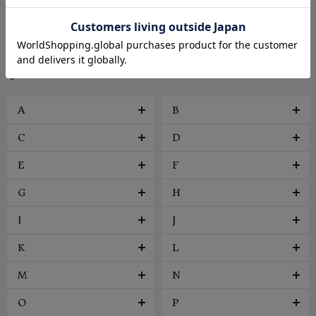
帽子
アクセサリー
ファッション雑貨
ヴィンテージ
BRAND
A
B
C
D
E
F
G
H
I
J
K
L
M
N
O
P