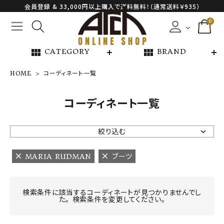
会員登録 & 33,000円以上購入で送料無料！（通常送料￥935）
0
view_module
view_module
CATEGORY
BRAND
HOME
コーディネート一覧
NEW ARRIVAL
コーディネート一覧
ARCH EXCLUSIVE
絞り込む
BRAND
MARIA RUDMAN
ブーツ
CATEGORY
検索条件に該当するコーディネートが見つかりませんでし
た。 検索条件を変更してください。
CONTENTS