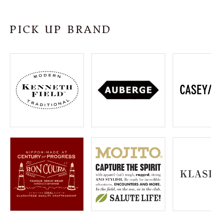
SHOP
PICK UP BRAND
INFORMATION
ご利用ガイド
プライバシーポリシー
特定商取引法について
お問い合わせ
OFFICIAL WEB SITE
ACCOUNT MENU
ようこそ ゲスト 様
meeting_room
person
ログイン
会員登録