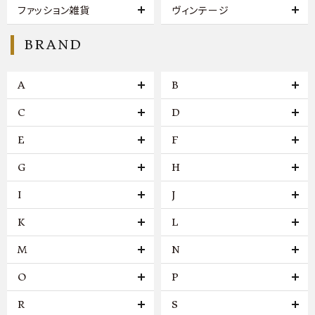
ファッション雑貨
ヴィンテージ
BRAND
A
B
C
D
E
F
G
H
I
J
K
L
M
N
O
P
R
S