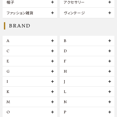
帽子
アクセサリー
ファッション雑貨
ヴィンテージ
BRAND
A
B
C
D
E
F
G
H
I
J
K
L
M
N
O
P