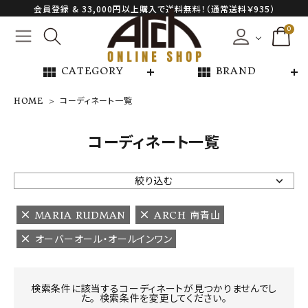
会員登録 & 33,000円以上購入で送料無料！（通常送料￥935）
0
view_module
view_module
CATEGORY
BRAND
HOME
コーディネート一覧
NEW ARRIVAL
コーディネート一覧
ARCH EXCLUSIVE
絞り込む
BRAND
MARIA RUDMAN
ARCH 南青山
オーバーオール・オールインワン
CATEGORY
CONTENTS
検索条件に該当するコーディネートが見つかりませんでし
た。 検索条件を変更してください。