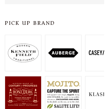
SHOP
INFORMATION
PICK UP BRAND
ご利用ガイド
プライバシーポリシー
特定商取引法について
お問い合わせ
OFFICIAL WEB SITE
ACCOUNT MENU
ようこそ ゲスト 様
meeting_room
person
ログイン
会員登録