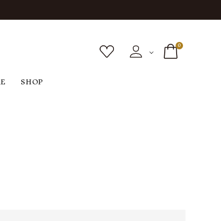
0
RE
SHOP
ボトムス
シューズ
バッグ
F
G
H
I
ヴィンテージ
O
P
R
S