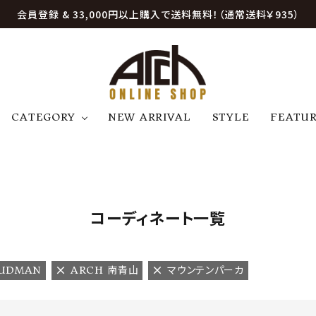
会員登録 & 33,000円以上購入で送料無料！（通常送料￥935）
CATEGORY
NEW ARRIVAL
STYLE
FEATU
アウター
ジャケット
トップス
B
C
D
E
帽子
アクセサリー
ファッション雑貨
K
L
M
N
コーディネート一覧
U
W
etc
RUDMAN
ARCH 南青山
マウンテンパーカ