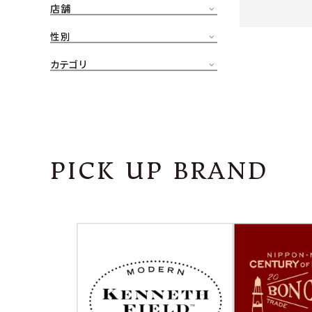
店舗
CONTENTS
ア
性別
SHOP
カテゴリ
INFORMATION
アナ
ご利用ガイド
プライバシーポリシー
PICK UP BRAND
特定商取引法について
お問い合わせ
OFFICIAL WEB SITE
ACCOUNT MENU
ようこそ ゲスト 様
meeting_room
person
ログイン
会員登録