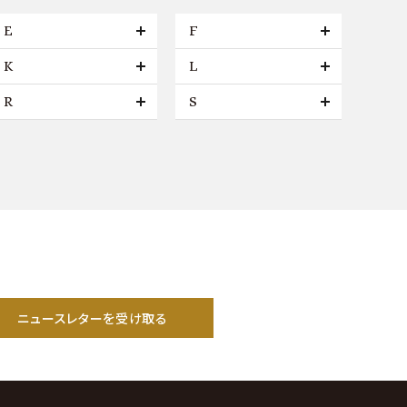
E
F
K
L
R
S
ニュースレターを受け取る