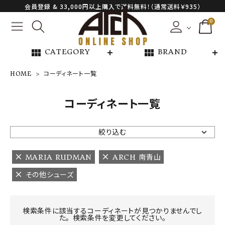
会員登録 & 33,000円以上購入で送料無料！（通常送料￥935）
0
view_module
view_module
CATEGORY
BRAND
HOME
コーディネート一覧
NEW ARRIVAL
コーディネート一覧
ARCH EXCLUSIVE
絞り込む
BRAND
MARIA RUDMAN
ARCH 南青山
その他シューズ
CATEGORY
CONTENTS
検索条件に該当するコーディネートが見つかりませんでし
た。 検索条件を変更してください。