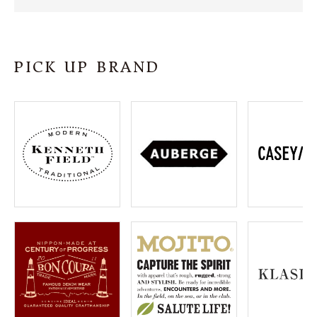
SHOP
INFORMATION
PICK UP BRAND
ご利用ガイド
プライバシーポリシー
特定商取引法について
お問い合わせ
OFFICIAL WEB SITE
ACCOUNT MENU
ようこそ ゲスト 様
meeting_room
person
ログイン
会員登録