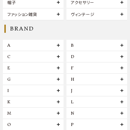
帽子
アクセサリー
ファッション雑貨
ヴィンテージ
BRAND
A
B
C
D
E
F
G
H
I
J
K
L
M
N
O
P